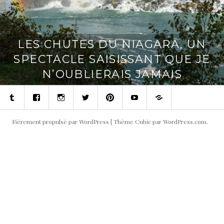
LES CHUTES DU NIAGARA, UN
SPECTACLE SAISISSANT QUE JE
N’OUBLIERAIS JAMAIS
Tumblr
Facebook
Instagram
Twitter
Pinterest
Youtube
Contact
Fièrement propulsé par WordPress
|
Thème Cubic par
WordPress.com
.