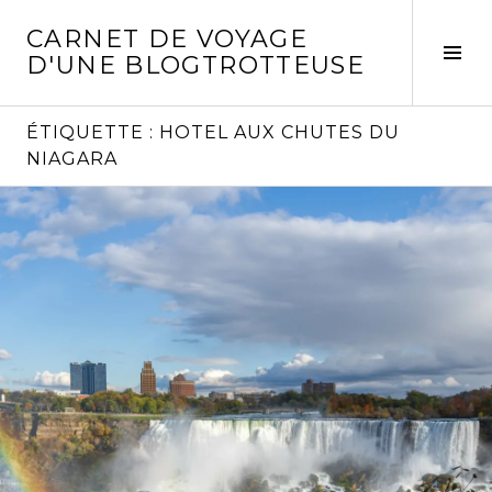
Aller
CARNET DE VOYAGE
au
Act
D'UNE BLOGTROTTEUSE
contenu
la
principal
col
laté
ÉTIQUETTE :
HOTEL AUX CHUTES DU
NIAGARA