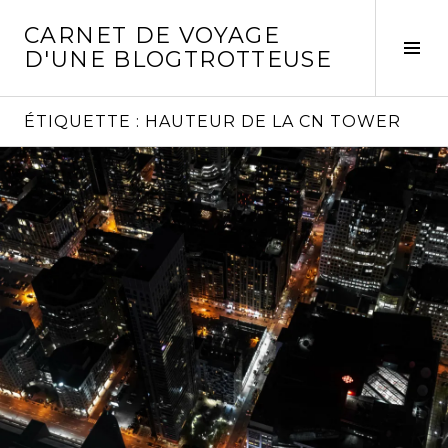
Aller
CARNET DE VOYAGE
au
Act
D'UNE BLOGTROTTEUSE
contenu
la
principal
col
laté
ÉTIQUETTE :
HAUTEUR DE LA CN TOWER