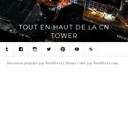
TOUT EN HAUT DE LA CN
TOWER
Tumblr
Facebook
Instagram
Twitter
Pinterest
Youtube
Contact
Fièrement propulsé par WordPress
|
Thème Cubic par
WordPress.com
.