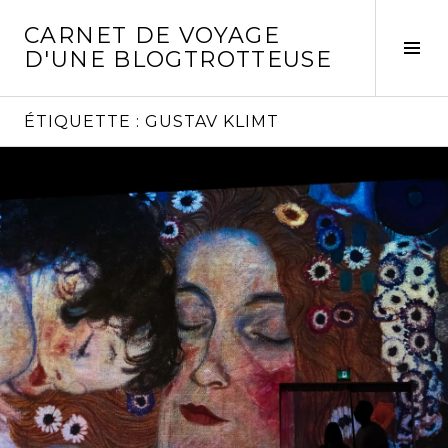
Aller
CARNET DE VOYAGE
au
Act
D'UNE BLOGTROTTEUSE
contenu
la
principal
col
laté
ÉTIQUETTE :
GUSTAV KLIMT