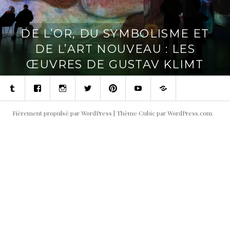
DE L’OR, DU SYMBOLISME ET
DE L’ART NOUVEAU : LES
ŒUVRES DE GUSTAV KLIMT
Tumblr
Facebook
Instagram
Twitter
Pinterest
Youtube
Contact
Fièrement propulsé par WordPress
|
Thème Cubic par
WordPress.com
.