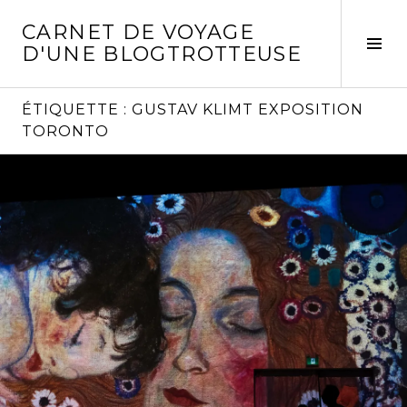
Aller
CARNET DE VOYAGE
au
Act
D'UNE BLOGTROTTEUSE
contenu
la
principal
col
laté
ÉTIQUETTE :
GUSTAV KLIMT EXPOSITION
TORONTO