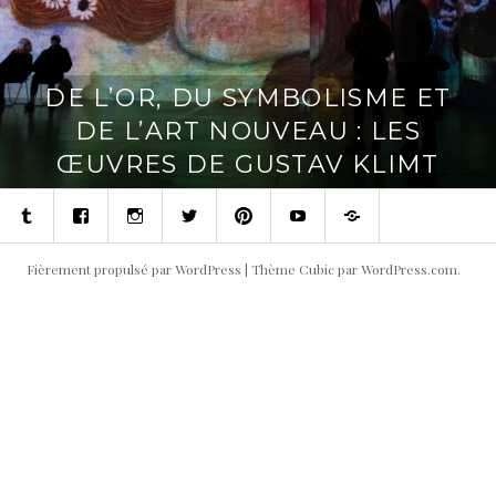
DE L’OR, DU SYMBOLISME ET
DE L’ART NOUVEAU : LES
ŒUVRES DE GUSTAV KLIMT
Tumblr
Facebook
Instagram
Twitter
Pinterest
Youtube
Contact
Fièrement propulsé par WordPress
|
Thème Cubic par
WordPress.com
.