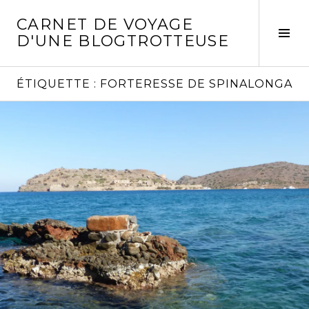
Aller
CARNET DE VOYAGE
au
Act
D'UNE BLOGTROTTEUSE
contenu
la
principal
col
laté
ÉTIQUETTE :
FORTERESSE DE SPINALONGA