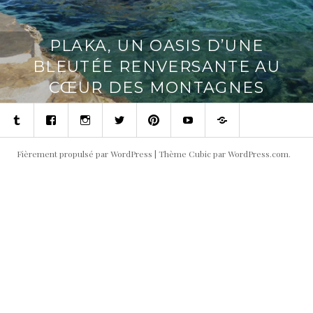
PLAKA, UN OASIS D’UNE
BLEUTÉE RENVERSANTE AU
CŒUR DES MONTAGNES
Tumblr
Facebook
Instagram
Twitter
Pinterest
Youtube
Contact
Fièrement propulsé par WordPress
|
Thème Cubic par
WordPress.com
.