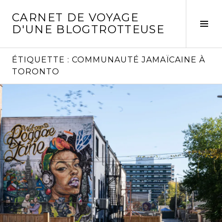
Aller
CARNET DE VOYAGE
au
Act
D'UNE BLOGTROTTEUSE
contenu
la
principal
col
laté
ÉTIQUETTE :
COMMUNAUTÉ JAMAÏCAINE À
TORONTO