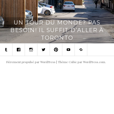
UN TOUR DU MONDE? PAS
BESOIN! IL SUFFIT D’ALLER À
TORONTO
Tumblr
Facebook
Instagram
Twitter
Pinterest
Youtube
Contact
Fièrement propulsé par WordPress
|
Thème Cubic par
WordPress.com
.