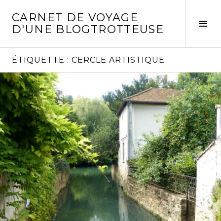
Aller
CARNET DE VOYAGE
au
Act
D'UNE BLOGTROTTEUSE
contenu
la
principal
col
laté
ÉTIQUETTE :
CERCLE ARTISTIQUE