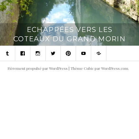
ECHAPPÉES VERS LES
COTEAUX DU GRAND MORIN
Tumblr
Facebook
Instagram
Twitter
Pinterest
Youtube
Contact
Fièrement propulsé par WordPress
|
Thème Cubic par
WordPress.com
.