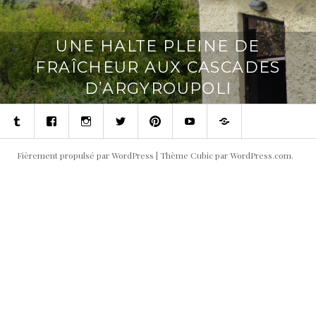
UNE HALTE PLEINE DE
FRAÎCHEUR AUX CASCADES
D’ARGYROUPOLI
Tumblr
Facebook
Instagram
Twitter
Pinterest
Youtube
Contact
Fièrement propulsé par WordPress
|
Thème Cubic par
WordPress.com
.