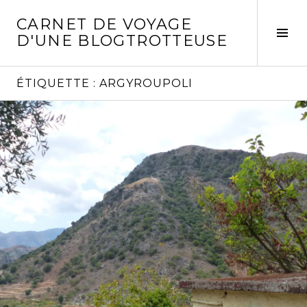
Aller
CARNET DE VOYAGE
au
Act
D'UNE BLOGTROTTEUSE
contenu
la
principal
col
laté
ÉTIQUETTE :
ARGYROUPOLI