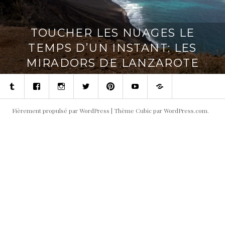
TOUCHER LES NUAGES LE
TEMPS D’UN INSTANT: LES
MIRADORS DE LANZAROTE
Tumblr
Facebook
Instagram
Twitter
Pinterest
Youtube
Contact
Fièrement propulsé par WordPress
|
Thème Cubic par
WordPress.com
.