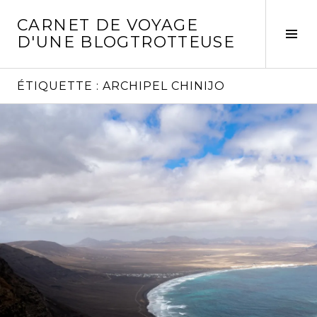
Aller
CARNET DE VOYAGE
au
Act
D'UNE BLOGTROTTEUSE
contenu
la
principal
col
laté
ÉTIQUETTE :
ARCHIPEL CHINIJO