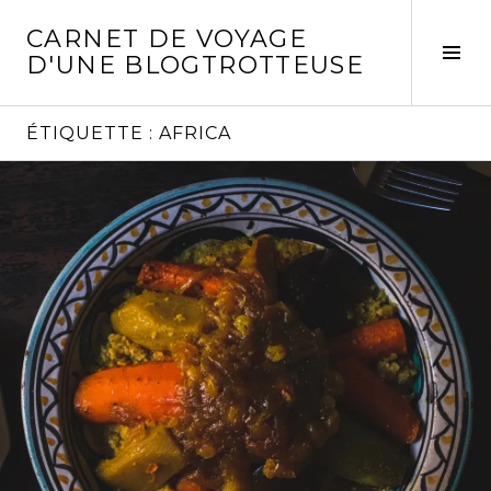
Aller
CARNET DE VOYAGE
au
Act
D'UNE BLOGTROTTEUSE
contenu
la
principal
col
laté
ÉTIQUETTE :
AFRICA