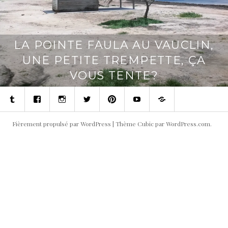
LA POINTE FAULA AU VAUCLIN,
UNE PETITE TREMPETTE, ÇA
VOUS TENTE?
Tumblr
Facebook
Instagram
Twitter
Pinterest
Youtube
Contact
Fièrement propulsé par WordPress
|
Thème Cubic par
WordPress.com
.