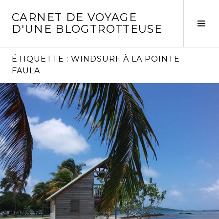
Aller
CARNET DE VOYAGE
au
Act
D'UNE BLOGTROTTEUSE
contenu
la
principal
col
laté
ÉTIQUETTE :
WINDSURF À LA POINTE
FAULA