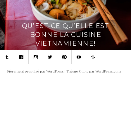
QU’EST-CE QU’ELLE EST
BONNE LA CUISINE
VIETNAMIENNE!
Tumblr
Facebook
Instagram
Twitter
Pinterest
Youtube
Contact
Fièrement propulsé par WordPress
|
Thème Cubic par
WordPress.com
.