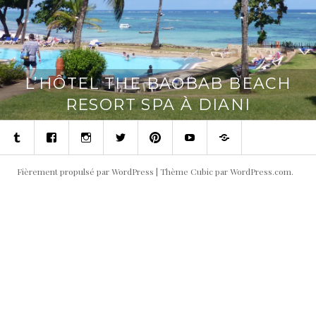
L’HÔTEL THE BAOBAB BEACH
RESORT SPA À DIANI
Tumblr
Facebook
Instagram
Twitter
Pinterest
Youtube
Contact
Fièrement propulsé par WordPress
|
Thème Cubic par
WordPress.com
.