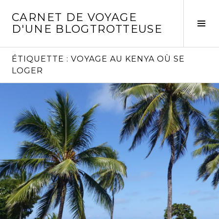
Aller
CARNET DE VOYAGE
au
Act
D'UNE BLOGTROTTEUSE
contenu
la
principal
col
laté
ÉTIQUETTE :
VOYAGE AU KENYA OÙ SE
LOGER