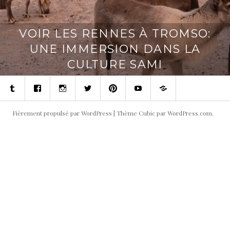
VOIR LES RENNES À TROMSO:
UNE IMMERSION DANS LA
CULTURE SAMI
Tumblr
Facebook
Instagram
Twitter
Pinterest
Youtube
Contact
Fièrement propulsé par WordPress
|
Thème Cubic par
WordPress.com
.