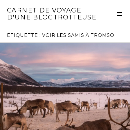
Aller
CARNET DE VOYAGE
au
Act
D'UNE BLOGTROTTEUSE
contenu
la
principal
col
laté
ÉTIQUETTE :
VOIR LES SAMIS À TROMSO