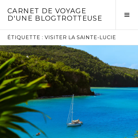
Aller
CARNET DE VOYAGE
au
Act
D'UNE BLOGTROTTEUSE
contenu
la
principal
col
laté
ÉTIQUETTE :
VISITER LA SAINTE-LUCIE