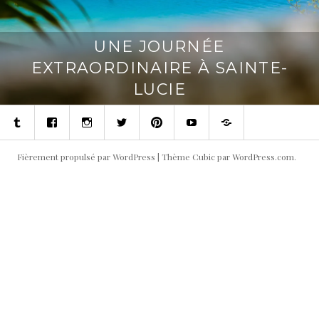
UNE JOURNÉE
EXTRAORDINAIRE À SAINTE-
LUCIE
Tumblr
Facebook
Instagram
Twitter
Pinterest
Youtube
Contact
Fièrement propulsé par WordPress
|
Thème Cubic par
WordPress.com
.