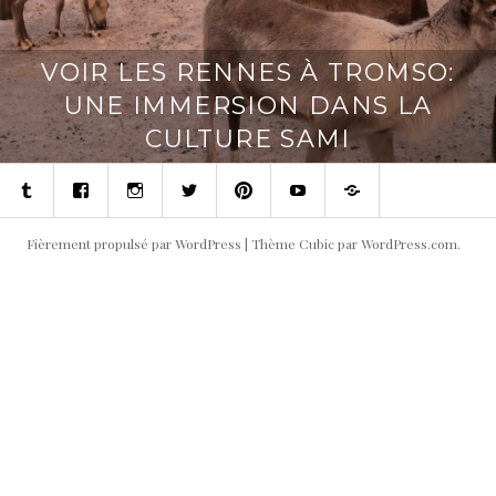
VOIR LES RENNES À TROMSO:
UNE IMMERSION DANS LA
CULTURE SAMI
Tumblr
Facebook
Instagram
Twitter
Pinterest
Youtube
Contact
Fièrement propulsé par WordPress
|
Thème Cubic par
WordPress.com
.