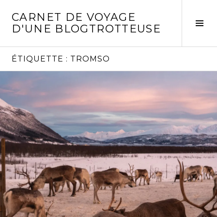
Aller
CARNET DE VOYAGE
au
Act
D'UNE BLOGTROTTEUSE
contenu
la
principal
col
laté
ÉTIQUETTE :
TROMSO