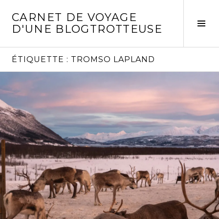
Aller
CARNET DE VOYAGE
au
Act
D'UNE BLOGTROTTEUSE
contenu
la
principal
col
laté
ÉTIQUETTE :
TROMSO LAPLAND