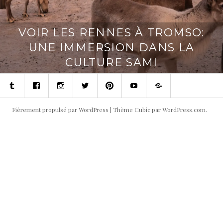
VOIR LES RENNES À TROMSO:
UNE IMMERSION DANS LA
CULTURE SAMI
Tumblr
Facebook
Instagram
Twitter
Pinterest
Youtube
Contact
Fièrement propulsé par WordPress
|
Thème Cubic par
WordPress.com
.