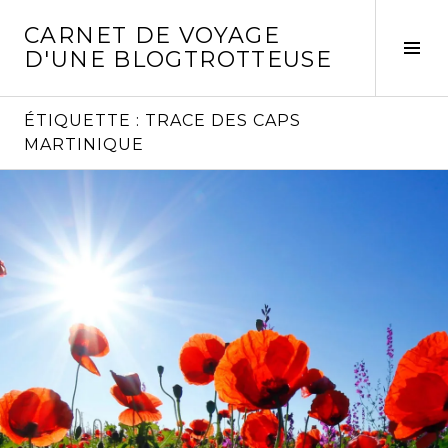
Aller
CARNET DE VOYAGE
au
Act
D'UNE BLOGTROTTEUSE
contenu
la
principal
col
laté
ÉTIQUETTE :
TRACE DES CAPS
MARTINIQUE