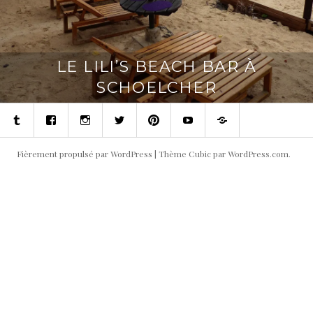
LE LILI’S BEACH BAR À
SCHOELCHER
Tumblr
Facebook
Instagram
Twitter
Pinterest
Youtube
Contact
Fièrement propulsé par WordPress
|
Thème Cubic par
WordPress.com
.