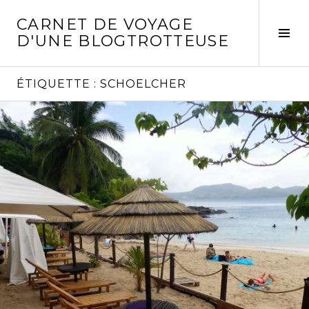
Aller
CARNET DE VOYAGE
au
Act
D'UNE BLOGTROTTEUSE
contenu
la
principal
col
laté
ÉTIQUETTE :
SCHOELCHER