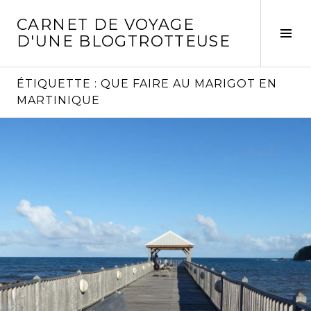
Aller
CARNET DE VOYAGE
au
Act
D'UNE BLOGTROTTEUSE
contenu
la
principal
col
laté
ÉTIQUETTE :
QUE FAIRE AU MARIGOT EN
MARTINIQUE