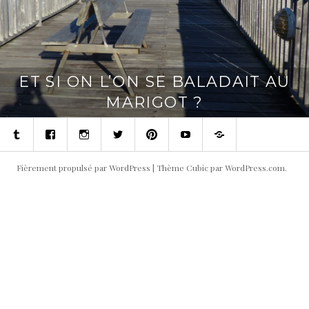
ET SI ON L’ON SE BALADAIT AU
MARIGOT ?
Tumblr
Facebook
Instagram
Twitter
Pinterest
Youtube
Contact
Fièrement propulsé par WordPress
|
Thème Cubic par
WordPress.com
.