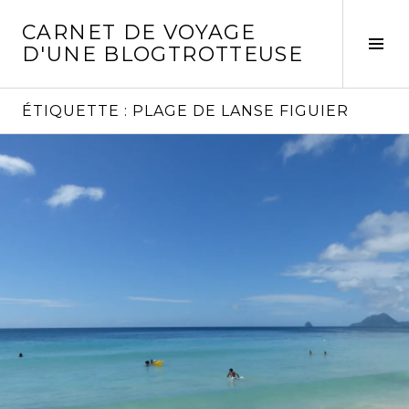
Aller
CARNET DE VOYAGE
au
Act
D'UNE BLOGTROTTEUSE
contenu
la
principal
col
laté
ÉTIQUETTE :
PLAGE DE LANSE FIGUIER