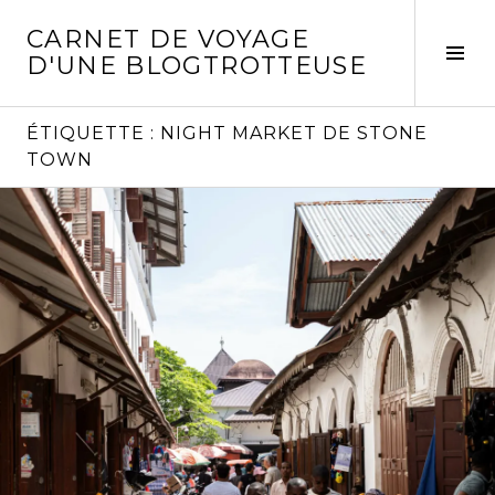
Aller
CARNET DE VOYAGE
au
Act
D'UNE BLOGTROTTEUSE
contenu
la
principal
col
laté
ÉTIQUETTE :
NIGHT MARKET DE STONE
TOWN