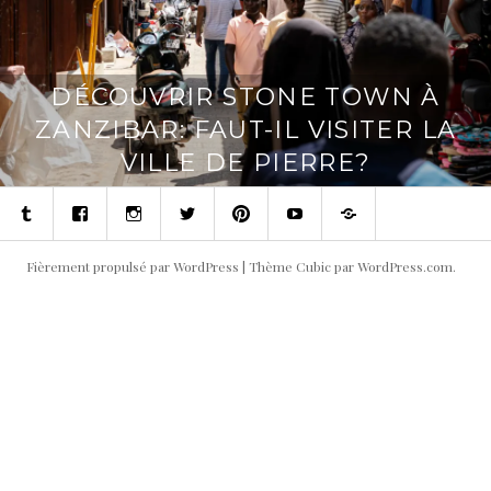
DÉCOUVRIR STONE TOWN À
ZANZIBAR: FAUT-IL VISITER LA
VILLE DE PIERRE?
Tumblr
Facebook
Instagram
Twitter
Pinterest
Youtube
Contact
Fièrement propulsé par WordPress
|
Thème Cubic par
WordPress.com
.