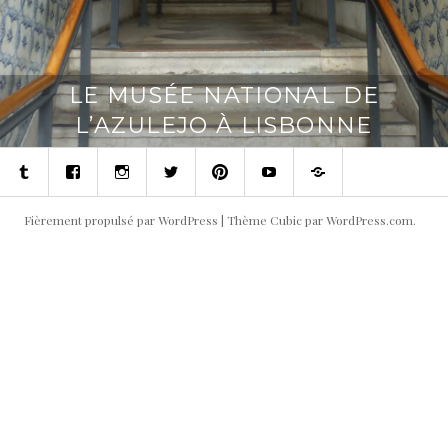
LE MUSÉE NATIONAL DE
L’AZULEJO À LISBONNE
Tumblr
Facebook
Instagram
Twitter
Pinterest
Youtube
Contact
Fièrement propulsé par WordPress
|
Thème Cubic par
WordPress.com
.