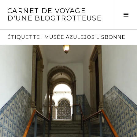
Aller
CARNET DE VOYAGE
au
Act
D'UNE BLOGTROTTEUSE
contenu
la
principal
col
laté
ÉTIQUETTE :
MUSÉE AZULEJOS LISBONNE