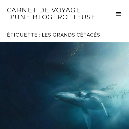
Aller
CARNET DE VOYAGE
au
Act
D'UNE BLOGTROTTEUSE
contenu
la
principal
col
laté
ÉTIQUETTE :
LES GRANDS CÉTACÉS