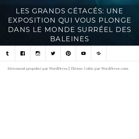
LES GRANDS CÉTACÉS: UNE
EXPOSITION QUI VOUS PLONGE
DANS LE MONDE SURRÉEL DES
BALEINES
Tumblr
Facebook
Instagram
Twitter
Pinterest
Youtube
Contact
Fièrement propulsé par WordPress
|
Thème Cubic par
WordPress.com
.