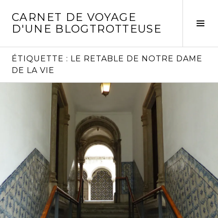
Aller
CARNET DE VOYAGE
au
Act
D'UNE BLOGTROTTEUSE
contenu
la
principal
col
laté
ÉTIQUETTE :
LE RETABLE DE NOTRE DAME
DE LA VIE