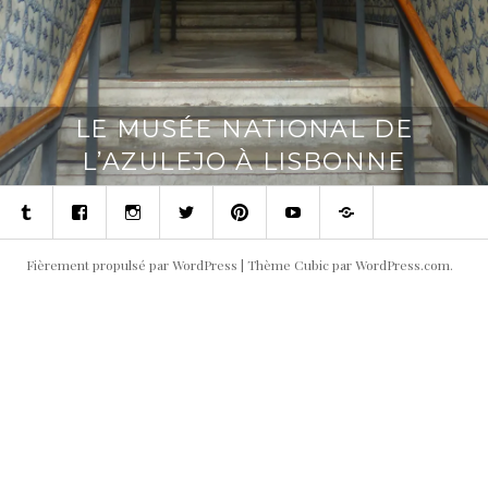
LE MUSÉE NATIONAL DE
L’AZULEJO À LISBONNE
Tumblr
Facebook
Instagram
Twitter
Pinterest
Youtube
Contact
Fièrement propulsé par WordPress
|
Thème Cubic par
WordPress.com
.