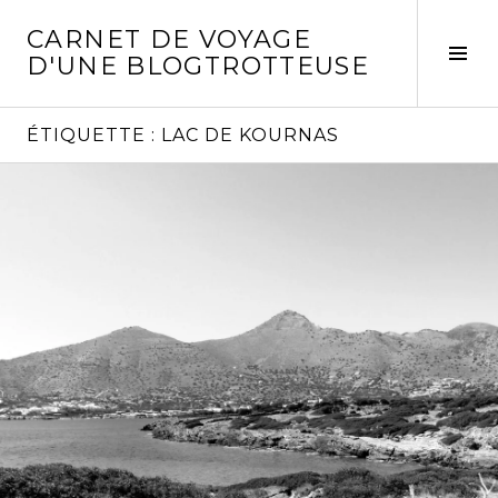
Aller
CARNET DE VOYAGE
au
Act
D'UNE BLOGTROTTEUSE
contenu
la
principal
col
laté
ÉTIQUETTE :
LAC DE KOURNAS