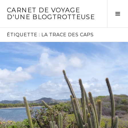
Aller
CARNET DE VOYAGE
au
Act
D'UNE BLOGTROTTEUSE
contenu
la
principal
col
laté
ÉTIQUETTE :
LA TRACE DES CAPS