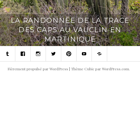
LA RANDONNÉE DE LA TRACE
DES CAPS AU VAUCLIN EN
MARTINIQUE
Tumblr
Facebook
Instagram
Twitter
Pinterest
Youtube
Contact
Fièrement propulsé par WordPress
|
Thème Cubic par
WordPress.com
.