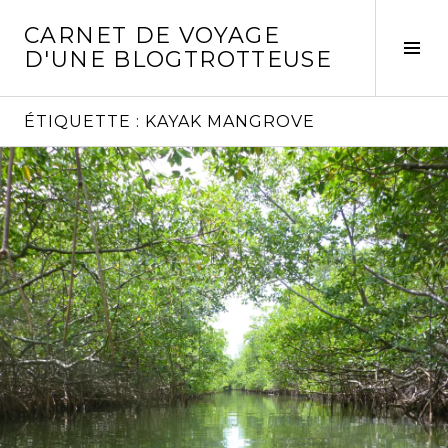
Aller
CARNET DE VOYAGE
au
Act
D'UNE BLOGTROTTEUSE
contenu
la
principal
col
laté
ÉTIQUETTE :
KAYAK MANGROVE