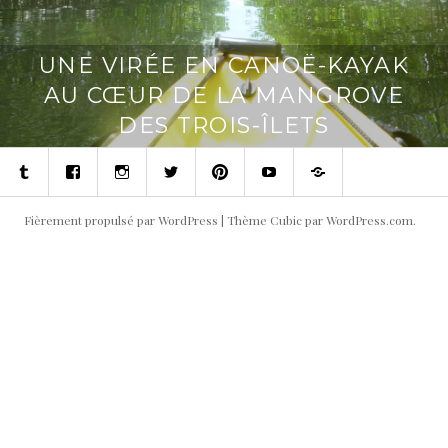
UNE VIRÉE EN CANOË-KAYAK
AU CŒUR DE LA MANGROVE
DES TROIS-ÎLETS
Tumblr
Facebook
Instagram
Twitter
Pinterest
Youtube
Contact
Fièrement propulsé par WordPress
|
Thème Cubic par
WordPress.com
.