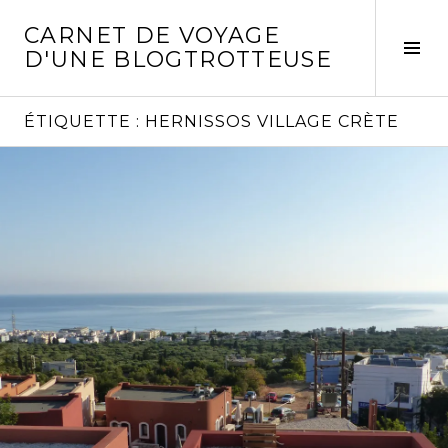
Aller
CARNET DE VOYAGE
au
Act
D'UNE BLOGTROTTEUSE
contenu
la
principal
col
laté
ÉTIQUETTE :
HERNISSOS VILLAGE CRÈTE