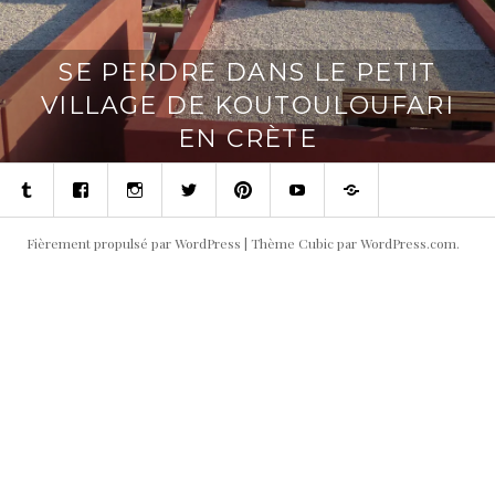
SE PERDRE DANS LE PETIT
VILLAGE DE KOUTOULOUFARI
EN CRÈTE
Tumblr
Facebook
Instagram
Twitter
Pinterest
Youtube
Contact
Fièrement propulsé par WordPress
|
Thème Cubic par
WordPress.com
.