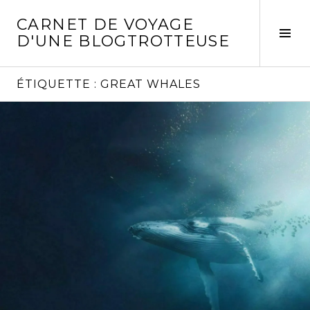
Aller
CARNET DE VOYAGE
au
Act
D'UNE BLOGTROTTEUSE
contenu
la
principal
col
laté
ÉTIQUETTE :
GREAT WHALES