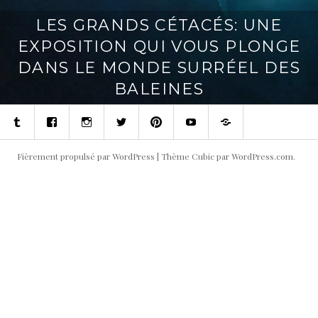
LES GRANDS CÉTACÉS: UNE
EXPOSITION QUI VOUS PLONGE
DANS LE MONDE SURRÉEL DES
BALEINES
Tumblr
Facebook
Instagram
Twitter
Pinterest
Youtube
Contact
Fièrement propulsé par WordPress
|
Thème Cubic par
WordPress.com
.