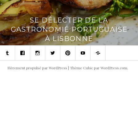
SE DÉLECTER DE LA
GASTRONOMIE PORTUGUAISE
À LISBONNE
Tumblr
Facebook
Instagram
Twitter
Pinterest
Youtube
Contact
Fièrement propulsé par WordPress
|
Thème Cubic par
WordPress.com
.