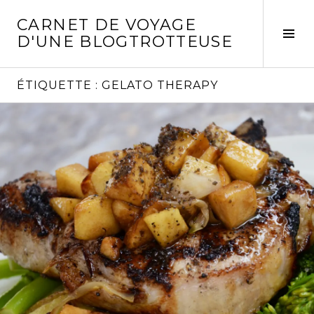
Aller
CARNET DE VOYAGE
au
Act
D'UNE BLOGTROTTEUSE
contenu
la
principal
col
laté
ÉTIQUETTE :
GELATO THERAPY