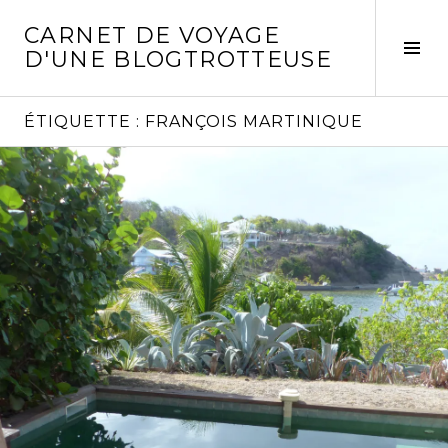
Aller
CARNET DE VOYAGE
au
Act
D'UNE BLOGTROTTEUSE
contenu
la
principal
col
laté
ÉTIQUETTE :
FRANÇOIS MARTINIQUE