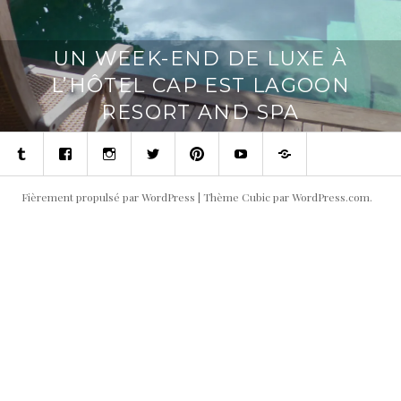
UN WEEK-END DE LUXE À
L’HÔTEL CAP EST LAGOON
RESORT AND SPA
Tumblr
Facebook
Instagram
Twitter
Pinterest
Youtube
Contact
Fièrement propulsé par WordPress
|
Thème Cubic par
WordPress.com
.