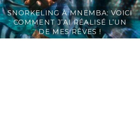
SNORKELING À MNEMBA: VOICI
COMMENT J’AI RÉALISÉ L’UN
DE MES RÊVES !