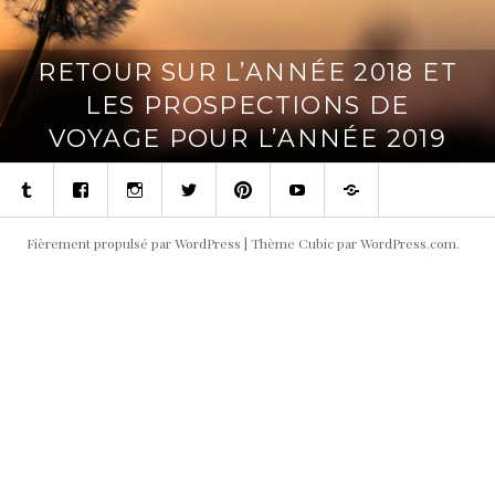
RETOUR SUR L’ANNÉE 2018 ET
LES PROSPECTIONS DE
VOYAGE POUR L’ANNÉE 2019
Tumblr
Facebook
Instagram
Twitter
Pinterest
Youtube
Contact
Fièrement propulsé par WordPress
|
Thème Cubic par
WordPress.com
.