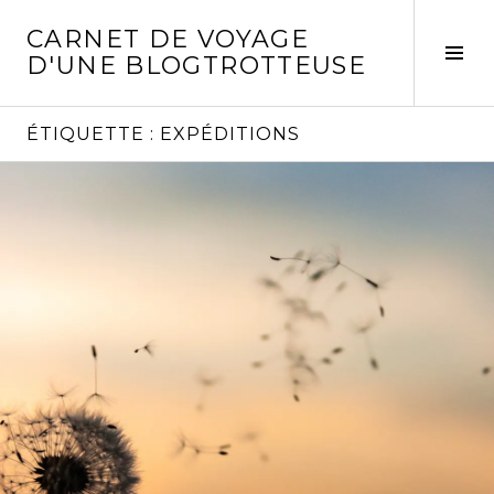
Aller
CARNET DE VOYAGE
au
Act
D'UNE BLOGTROTTEUSE
contenu
la
principal
col
laté
ÉTIQUETTE :
EXPÉDITIONS