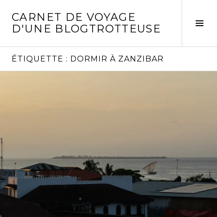
Aller
CARNET DE VOYAGE
au
Act
D'UNE BLOGTROTTEUSE
contenu
la
principal
col
laté
ÉTIQUETTE :
DORMIR À ZANZIBAR