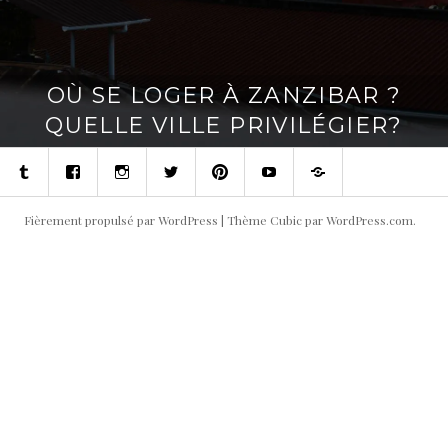
OÙ SE LOGER À ZANZIBAR ?
QUELLE VILLE PRIVILÉGIER?
Tumblr
Facebook
Instagram
Twitter
Pinterest
Youtube
Contact
Fièrement propulsé par WordPress
|
Thème Cubic par
WordPress.com
.