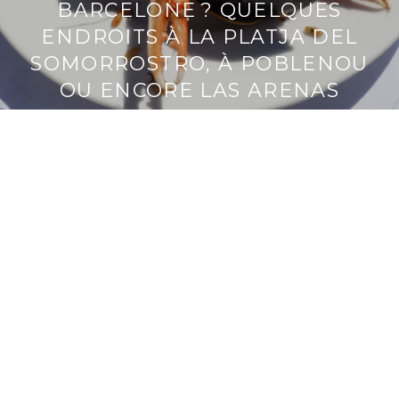
BARCELONE ? QUELQUES
ENDROITS À LA PLATJA DEL
SOMORROSTRO, À POBLENOU
OU ENCORE LAS ARENAS