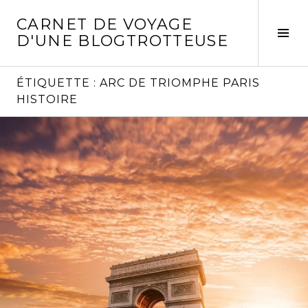
Aller
CARNET DE VOYAGE
au
Act
D'UNE BLOGTROTTEUSE
contenu
la
principal
col
laté
ÉTIQUETTE :
ARC DE TRIOMPHE PARIS
HISTOIRE