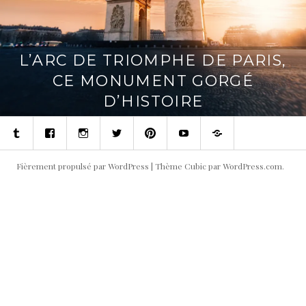
L’ARC DE TRIOMPHE DE PARIS,
CE MONUMENT GORGÉ
D’HISTOIRE
Tumblr
Facebook
Instagram
Twitter
Pinterest
Youtube
Contact
Fièrement propulsé par WordPress
|
Thème Cubic par
WordPress.com
.