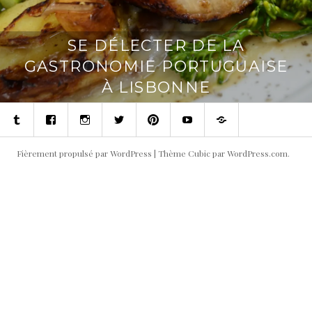
SE DÉLECTER DE LA
GASTRONOMIE PORTUGUAISE
À LISBONNE
Tumblr
Facebook
Instagram
Twitter
Pinterest
Youtube
Contact
Fièrement propulsé par WordPress
|
Thème Cubic par
WordPress.com
.