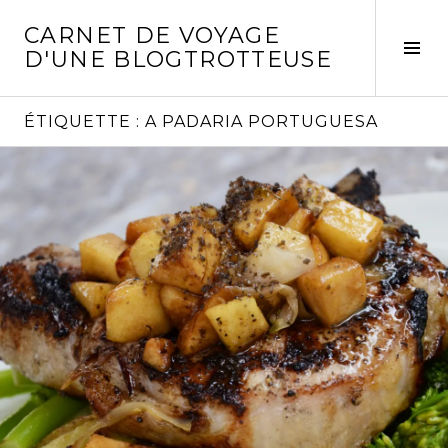
Aller
CARNET DE VOYAGE
au
Act
D'UNE BLOGTROTTEUSE
contenu
la
principal
col
laté
ÉTIQUETTE :
A PADARIA PORTUGUESA